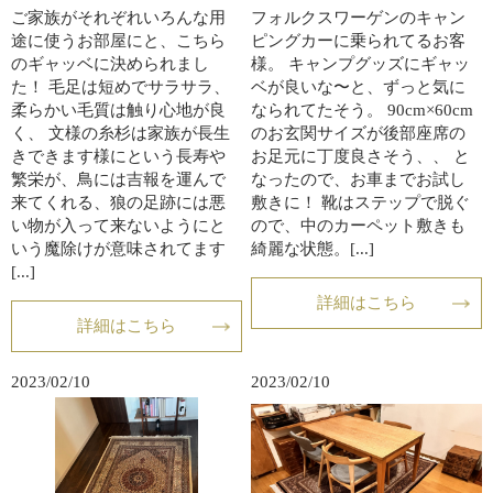
ご家族がそれぞれいろんな用
フォルクスワーゲンのキャン
途に使うお部屋にと、こちら
ピングカーに乗られてるお客
のギャッベに決められまし
様。 キャンプグッズにギャッ
た！ 毛足は短めでサラサラ、
ベが良いな〜と、ずっと気に
柔らかい毛質は触り心地が良
なられてたそう。 90cm×60cm
く、 文様の糸杉は家族が長生
のお玄関サイズが後部座席の
きできます様にという長寿や
お足元に丁度良さそう、、 と
繁栄が、鳥には吉報を運んで
なったので、お車までお試し
来てくれる、狼の足跡には悪
敷きに！ 靴はステップで脱ぐ
い物が入って来ないようにと
ので、中のカーペット敷きも
いう魔除けが意味されてます
綺麗な状態。[...]
[...]
詳細はこちら
詳細はこちら
2023/02/10
2023/02/10