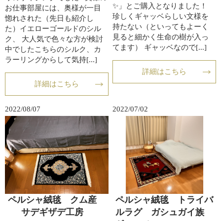
✨」とご購入となりました！
お仕事部屋には、奥様が一目
珍しくギャッベらしい文様を
惚れされた（先日も紹介し
持たない（といってもよーく
た）イエローゴールドのシル
見ると細かく生命の樹が入っ
ク、 大人気で色々な方が検討
てます） ギャッベなので[...]
中でしたこちらのシルク、カ
ラーリングからして気持[...]
詳細はこちら
詳細はこちら
2022/08/07
2022/07/02
ペルシャ絨毯 クム産
ペルシャ絨毯 トライバ
サデギザデ工房
ルラグ ガシュガイ族