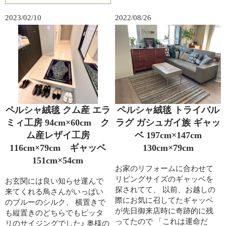
2023/02/10
2022/08/26
ペルシャ絨毯 クム産 エラ
ペルシャ絨毯 トライバル
ミィ工房 94cm×60cm ク
ラグ ガシュガイ族 ギャッ
ム産レザイ工房
ベ 197cm×147cm
116cm×79cm ギャッベ
130cm×79cm
151cm×54cm
お家のリフォームに合わせて
リビングサイズのギャッベを
お玄関には良い知らせ運んで
探されてて、 以前、お越しの
来てくれる鳥さんがいっぱい
際にお気に召してたギャッベ
のブルーのシルク、 横置きで
が先日御来店時に奇跡的に残
も縦置きのどちらでもピッタ
ってたので 「これは運命だ
リのサイジングでした♪ 奥様の