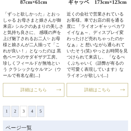
87cm×61cm
ギャッベ 173cm×123cm
「ずっと欲しかった」とおっ
近くの会社で営業されている
しゃる お母さまと娘さんが御
お客様。車でお店の前を通る
来店♪ シルクのあまりの美しさ
度に 「ライオンギャッベカワ
と気持ち良さに、 感嘆の声を
イイなぁ～、ディスプレイ変
上げ魅了されるお二人✨ お母
わったけど売れちゃったのか
様と娘さんが二人揃って「こ
なぁ」と 想いながら通られて
れが良い！」となったのは 黒
いたそう(笑) やっとお時間を見
色ベースのサダギザデ工房。
つけられて来店し、 「なるべ
珍しくフィールドが無地とい
くぶちゃいく（語弊が有るの
う クラシックなケルマン（ウ
で可愛く表現しています）な
ールで有名な産[...]
ライオンが欲しい[...]
詳細はこちら
詳細はこちら
1
2
3
4
5