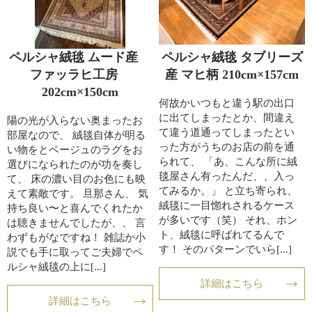
ペルシャ絨毯 ムード産
ペルシャ絨毯 タブリーズ
ファッラヒ工房
産 マヒ柄 210cm×157cm
202cm×150cm
何故かいつもと違う駅の出口
に出てしまったとか、間違え
陽の光が入らない奥まったお
て違う道通ってしまったとい
部屋なので、 絨毯自体が明る
った方がうちのお店の前を通
い物をとベージュのラグをお
られて、 「あ、こんな所に絨
選びになられたのが功を奏し
毯屋さん有ったんだ、、入っ
て、 床の濃い目のお色にも映
てみるか。」 と立ち寄られ、
えて素敵です。 旦那さん、 気
絨毯に一目惚れされるケース
持ち良い〜と喜んでくれたか
が多いです（笑） それ、ホン
は聴きませんでしたが、、 言
ト、絨毯に呼ばれてるんで
わずもがなですね！ 雑誌か小
す！ そのパターンでいら[...]
説でも手に取ってご夫婦でペ
ルシャ絨毯の上に[...]
詳細はこちら
詳細はこちら