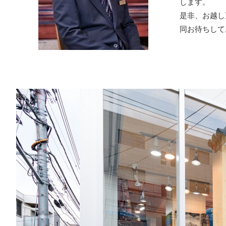
します。
是非、お越し
同お待ちして