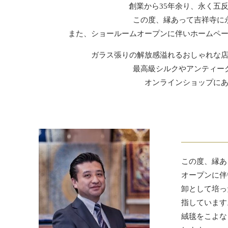
創業から35年余り、永く五
この度、縁あって吉祥寺に
また、ショールームオープンに伴いホームペ
ガラス張りの解放感溢れるおしゃれな
最高級シルクやアンティー
オンラインショップに
この度、縁あ
オープンに伴
卸として培っ
指しています
絨毯をこよな