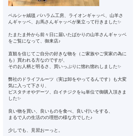
ペルシャ絨毯 バハラム工房、ライオンギャッベ、山羊さ
んギャッベ、お馬さんギャッベが巣立って行きました✨
たまたま外から前々日に届いたばかりの山羊さんギャッベ
をご覧になって、御来店♪
直観を信じてご自分の好きな物を（ご家族やご実家の為に
も）買われる方なのですが、
そのお人柄と明るさ、買いっぷりに惚れ惚れしました✨
弊社のドライフルーツ（実は卸をやってるんです）も大変
気に入って下さり、
ピスタチオやデーツ、白イチジクを㎏単位で御購入頂きま
した✨
良い物を買い、良いものを食べ、良い行いをする、
まるで人の生活のの理想の様な方でした♪
少しでも、見習おーっと。