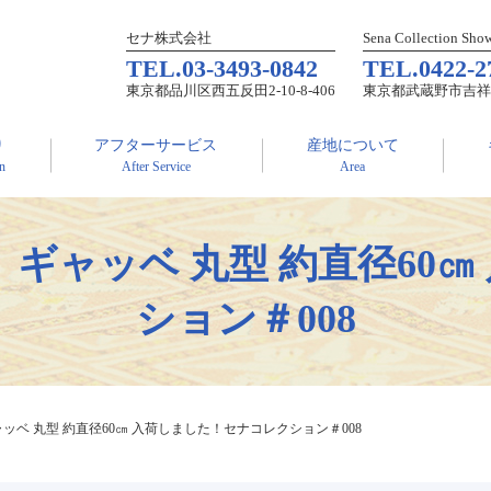
セナ株式会社
Sena Collection Sh
TEL.
03-3493-0842
TEL.
0422-2
東京都品川区西五反田2-10-8-406
東京都武蔵野市吉祥寺本町
り
アフターサービス
産地について
on
After Service
Area
ギャッベ 丸型 約直径60
ション＃008
ッベ 丸型 約直径60㎝ 入荷しました！セナコレクション＃008