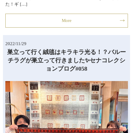
た！ギ […]
More
2022/11/29
巣立って行く絨毯はキラキラ光る！？バルー
チラグが巣立って行きました✨セナコレクシ
ョンブログ#058