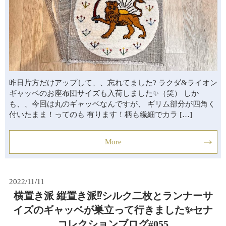
昨日片方だけアップして、、忘れてました? ラクダ&ライオン
ギャッベのお座布団サイズも入荷しました✨（笑） しか
も、、今回は丸のギャッベなんですが、 ギリム部分が四角く
付いたまま！ってのも 有ります！柄も繊細でカラ […]
More
2022/11/11
横置き派 縦置き派⁉シルク二枚とランナーサ
イズのギャッベが巣立って行きました✨セナ
コレクションブログ#055