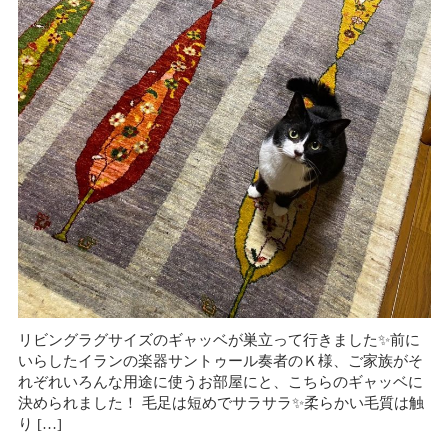
リビングラグサイズのギャッベが巣立って行きました✨前に
いらしたイランの楽器サントゥール奏者のＫ様、ご家族がそ
れぞれいろんな用途に使うお部屋にと、こちらのギャッベに
決められました！ 毛足は短めでサラサラ✨柔らかい毛質は触
り […]