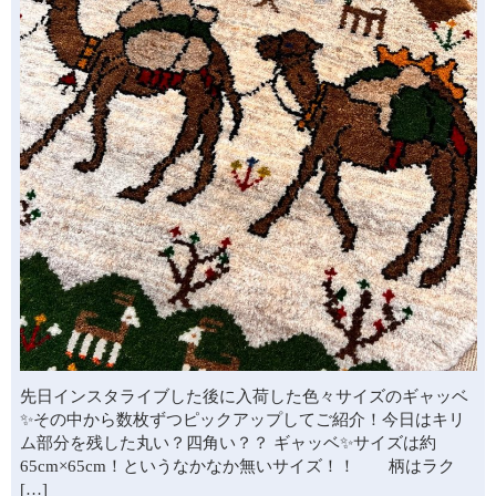
先日インスタライブした後に入荷した色々サイズのギャッベ
✨その中から数枚ずつピックアップしてご紹介！今日はキリ
ム部分を残した丸い？四角い？？ ギャッベ✨サイズは約
65cm×65cm！というなかなか無いサイズ！！ 柄はラク
[…]