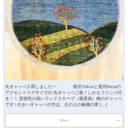
丸ギャッベ入荷しました✨ 直径104cmと直径86cmの
アクセントラグサイズの 丸ギャッベ二枚！しかもフリンジ付
き！！ 芸術性の高いランドスケープ（風景画）柄のギャッベ
です✨大きいギャッベの方は、丘の上の柘榴の実 […]
More