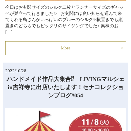
今日はお玄関サイズのシルク二枚とランナーサイズのギャッ
ベが巣立って行きました✨ お玄関には良い知らせ運んで来
てくれる鳥さんがいっぱいのブルーのシルク✨横置きでも縦
置きのどちらでもピッタリのサイジングでした♪ 奥様のお
[…]
More
2022/10/28
ハンドメイド作品大集合⁉ LIVINGマルシェ
in吉祥寺に出店いたします！セナコレクショ
ンブログ#054